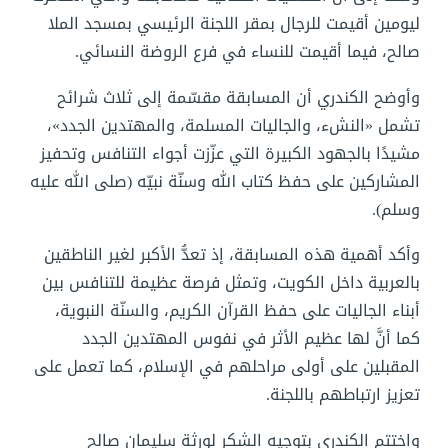
ليومين أقيمت للرجال بمقر اللجنة الرئيسي بمسجد الملا
صالح، فيما أقيمت للنساء في فرع الروضة النسائي.
وأوضح الكندري أن المسابقة مقسّمة إلى ثلاث شرائح
تشمل «النشء، والجاليات المسلمة، والمهتدين الجدد»،
مشيدًا بالجهود الكبيرة التي عزّزت أجواء التنافس وتحفيز
المشاركين على حفظ كتاب الله وسنّة نبيّه (صلى الله عليه
وسلم).
وأكد أهمية هذه المسابقة، إذ تعدُّ الأكبر لغير الناطقين
بالعربية داخل الكويت، وتمثل فرصة عظيمة للتنافس بين
أبناء الجاليات على حفظ القرآن الكريم، والسنّة النبوية،
كما أنَّ لها عظيم الأثر في نفوس المهتدين الجدد
المقبلين على أولى مراحلهم في الإسلام، كما تعمل على
تعزيز ارتباطهم باللجنة.
واختتم الكندري بتوجيه الشكر لورثة سليمان صالح