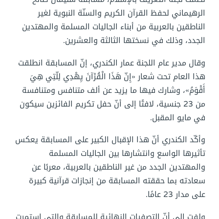
الرهيماني لحفظ القرآن الكريم والسنّة النبوية لغير
الناطقين بالعربية من أبناء الجاليات المسلمة والمهتدين
الجدد، وذلك في نسختها الثالثة والعشرين.
وقال مدير عام اللجنة عمار الكندري، إنّ المسابقة انطلقت
هذا العام تحت شعار «إِنّ هَذَا الْقُرْآنَ يِهْدِي لِلّتِي هِيَ
أَقْوَمُ»، وشارك فيها ما يزيد عن ألف متنافس ومتنافسة
من 23 جنسية، لافتًا إلى أنّ حفل تكريم الفائزين سيكون
في مايو المقبل.
وأكّد الكندري أنّ هذا الإقبال الكبير على المسابقة يعكس
تأثيرها الواسع وانتشارها بين الجاليات المسلمة
والمهتدين الجدد من غير الناطقين بالعربية، معربًا عن
سعادته بما حققته المسابقة من إنجازات قرآنية كبيرة
على مدار 23 عامًا.
ولفت إلى أنّ التصفيات النهائية للمسابقة والتي استمرت