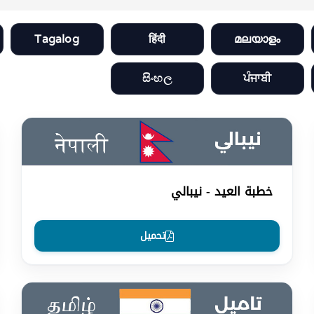
Tagalog
हिंदी
മലയാളം
සිංහල
ਪੰਜਾਬੀ
خطبة العيد - نيبالي
تحميل