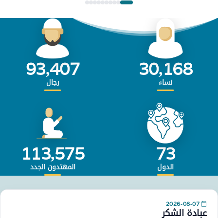
93,407
30,168
نساء
رجال
113,575
73
الدول
المهتدون الجدد
2026-08-07
عبادة الشكر